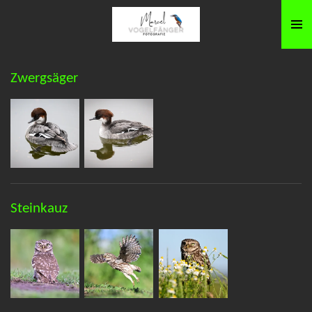
Zum
Hauptinhalt
springen
Zwergsäger
Steinkauz